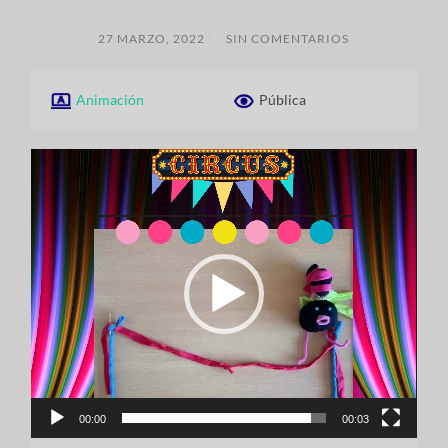
27 MARZO, 2022
/
SIN COMENTARIOS
Animación
Pública
Reproductor
de
vídeo
00:00
00:03