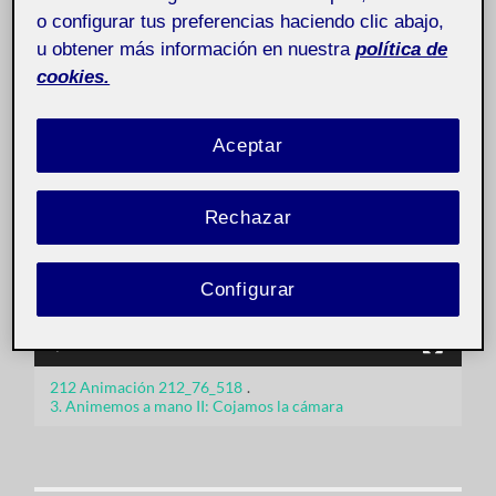
27 MARZO, 2022
/
SIN COMENTARIOS
o configurar tus preferencias haciendo clic abajo,
u obtener más información en nuestra
política de
Animación
Pública
cookies.
Reproductor
Aceptar
de
vídeo
Rechazar
Configurar
00:00
00:04
212 Animación 212_76_518
.
3. Animemos a mano II: Cojamos la cámara