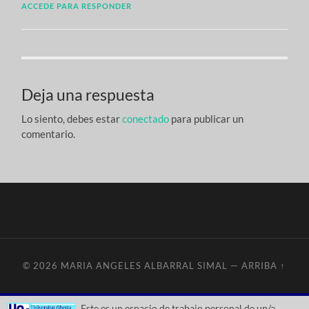
ACCEDE PARA RESPONDER
Deja una respuesta
Lo siento, debes estar
conectado
para publicar un
comentario.
© 2026
MARIA ANGELES ALBARRAL SIMAL
—
ARRIBA ↑
Este es un espacio de trabajo personal de un/a