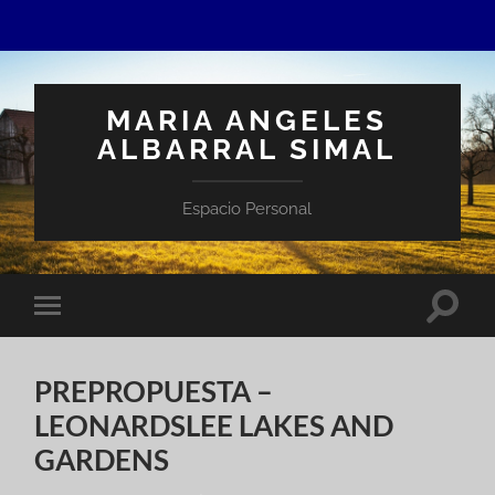
MARIA ANGELES
ALBARRAL SIMAL
Espacio Personal
Altern
Alternar
el
el
campo
menú
de
móvil
búsqu
PREPROPUESTA –
LEONARDSLEE LAKES AND
GARDENS